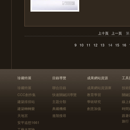
上十頁
上一頁
第
9
10
11
12
13
14
15
16
珍藏特展
目錄導覽
成果網站資源
工具
珍藏特展
聯合目錄
成果網站資源庫
技術
CCC創作集
快速關鍵詞導覽
教育學習
關鍵
建築排排站
主題分類
學術研究
線上
建築轉轉樂
典藏機構
創意加值
時間
天地宮
進階搜尋
跟著
旅行
安平追想1661
工藝大冒險