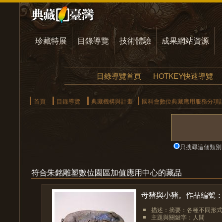
珍藏特展
目錄導覽
技術體驗
成果網站資源
目錄導覽首頁
HOTKEY快速導覽
首頁
目錄導覽
典藏機構與計畫
國科會數位典藏應用服務分項
只搜尋這個類別
符合朱銘雕塑數位園區加值應用中心的藏品
母豬與小豬。作品編號：1
描述：摘要：各種不同形式
主題與關鍵字：人間