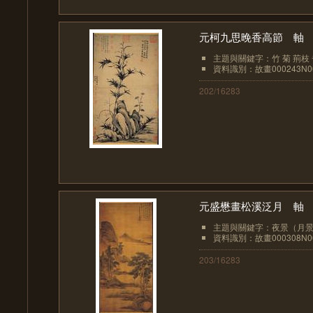
元柯九思晚香高節 軸
主題與關鍵字：竹 菊 荊枝
資料識別：故畫000243N00
202/16283
元盛懋畫松溪泛月 軸
主題與關鍵字：夜景（月景）
資料識別：故畫000308N00
203/16283