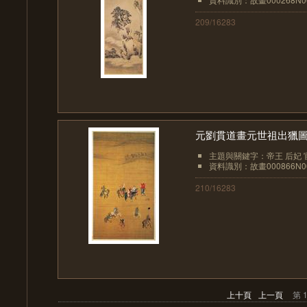
209/16283
元劉貫道畫元世祖出獵
主題與關鍵字：帝王 后妃 官
資料識別：故畫000866N00
210/16283
上十頁
上一頁
第 