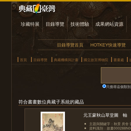
珍藏特展
目錄導覽
技術體驗
成果網站資源
目錄導覽首頁
HOTKEY快速導覽
首頁
目錄導覽
典藏機構與計畫
國立故宮博物院
書畫處
只搜尋這個類別
符合書畫數位典藏子系統的藏品
元王蒙秋山草堂圖 軸
主題與關鍵字：秋景 房舍 篷
資料識別：故畫000288N00