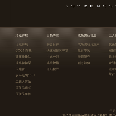
9
10
11
12
13
14
15
16
珍藏特展
目錄導覽
成果網站資源
工具
珍藏特展
聯合目錄
成果網站資源庫
技術
CCC創作集
快速關鍵詞導覽
教育學習
關鍵
建築排排站
主題分類
學術研究
線上
建築轉轉樂
典藏機構
創意加值
時間
天地宮
進階搜尋
跟著
旅行
安平追想1661
工藝大冒險
原住民儀式
原住民服飾
中央
數位典藏與數位學習國家型科技計畫 Taiwan e-Le