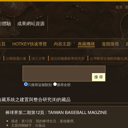
首頁
術體驗
成果網站資源
首頁
HOTKEY快速導覽
內容主題
典藏機構
進階搜尋
畫
公開徵選計畫
淡江大學
資訊與圖書館學研究所
台灣棒球文物館與數位典藏
只搜尋這個類別
搜尋全部
藏系統之建置與整合研究(Ⅱ)的藏品
棒球界第二期第12頁 : TAIWAN BASEBALL MAGZINE
描述：第12頁，我的棒球生活，葉德馨撰。
主題與關鍵字：出版品