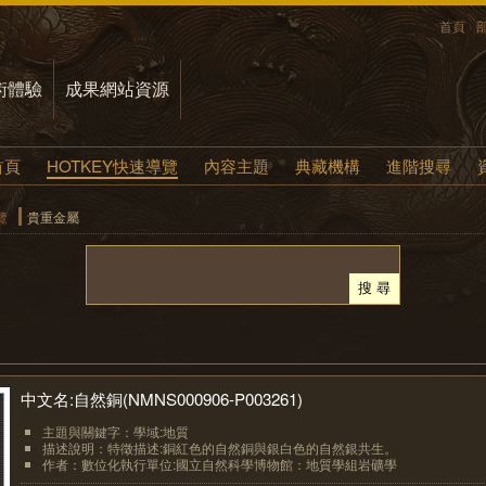
首頁
術體驗
成果網站資源
首頁
HOTKEY快速導覽
內容主題
典藏機構
進階搜尋
覽
貴重金屬
中文名:自然銅(NMNS000906-P003261)
主題與關鍵字：學域:地質
描述說明：特徵描述:銅紅色的自然銅與銀白色的自然銀共生。
作者：數位化執行單位:國立自然科學博物館：地質學組岩礦學