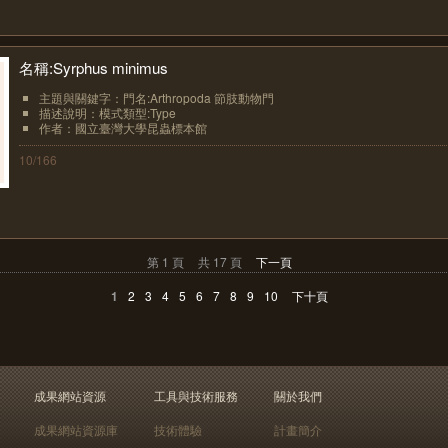
名稱:Syrphus minimus
主題與關鍵字：門名:Arthropoda 節肢動物門
描述說明：模式類型:Type
作者：國立臺灣大學昆蟲標本館
10/166
第 1 頁
共 17 頁
下一頁
1
2
3
4
5
6
7
8
9
10
下十頁
成果網站資源
工具與技術服務
關於我們
成果網站資源庫
技術體驗
計畫簡介