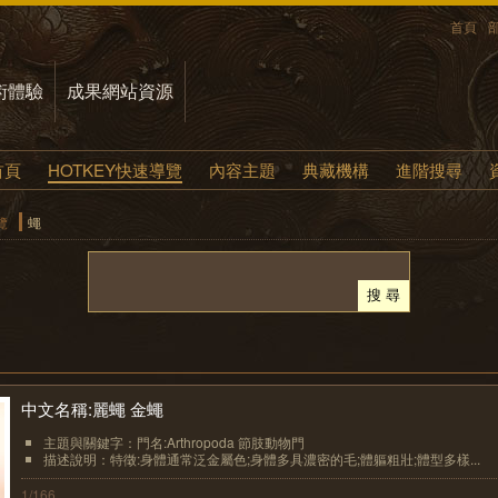
首頁
術體驗
成果網站資源
首頁
HOTKEY快速導覽
內容主題
典藏機構
進階搜尋
覽
蠅
中文名稱:麗蠅 金蠅
主題與關鍵字：門名:Arthropoda 節肢動物門
描述說明：特徵:身體通常泛金屬色;身體多具濃密的毛;體軀粗壯;體型多樣...
1/166