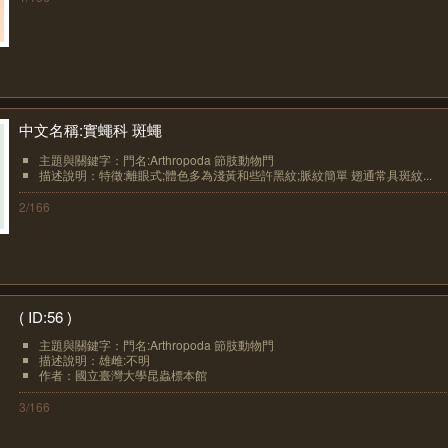
中文名稱:實蠅科 斑蠅
主題與關鍵字：門名:Arthropoda 節肢動物門
描述說明：特徵:離眼式;體色多為淺黃和些許黑紋;脈紋簡單 翅通常具斑紋...
2/166
( ID:56 )
主題與關鍵字：門名:Arthropoda 節肢動物門
描述說明：雄雌:不明
作者：國立臺灣大學昆蟲標本館
3/166