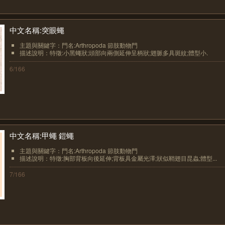
中文名稱:突眼蠅
主題與關鍵字：門名:Arthropoda 節肢動物門
描述說明：特徵:小黑蠅狀;頭部向兩側延伸呈柄狀;翅脈多具斑紋;體型小.
6/166
中文名稱:甲蠅 鎧蠅
主題與關鍵字：門名:Arthropoda 節肢動物門
描述說明：特徵:胸部背板向後延伸;背板具金屬光澤;狀似鞘翅目昆蟲;體型...
7/166