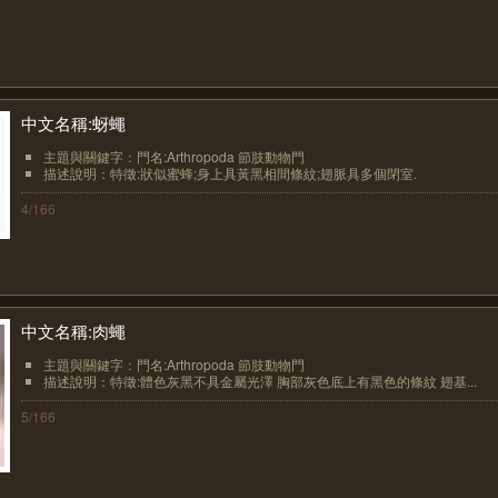
中文名稱:蚜蠅
主題與關鍵字：門名:Arthropoda 節肢動物門
描述說明：特徵:狀似蜜蜂;身上具黃黑相間條紋;翅脈具多個閉室.
4/166
中文名稱:肉蠅
主題與關鍵字：門名:Arthropoda 節肢動物門
描述說明：特徵:體色灰黑不具金屬光澤 胸部灰色底上有黑色的條紋 翅基...
5/166