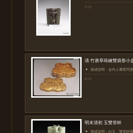
5/33
清 竹唐草蒔繪雙袋形小
描述說明：盒內上層置同形
6/33
明末清初 玉雙管杯
描述說明：白玉，雙管杯形