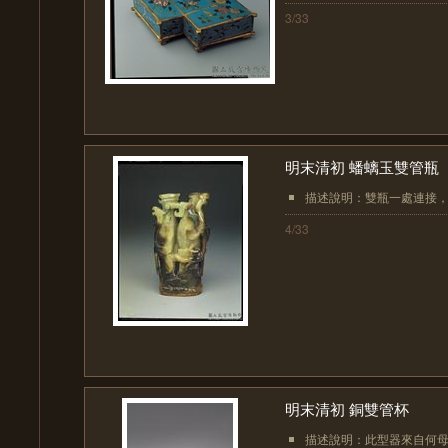
3/33
明末清初 蟠螭玉雙管瓶
描述說明：雙瓶一處連接，
4/33
明末清初 銅雙管杯
描述說明：此型器來自何母