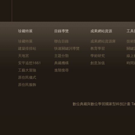
珍藏特展
目錄導覽
成果網站資源
工具
珍藏特展
聯合目錄
成果網站資源庫
技術
建築排排站
快速關鍵詞導覽
教育學習
關鍵
天地宮
主題分類
學術研究
線上
安平追想1661
典藏機構
創意加值
時間
工藝大冒險
進階搜尋
原住民儀式
原住民服飾
數位典藏與數位學習國家型科技計畫 Taiwan e-Le