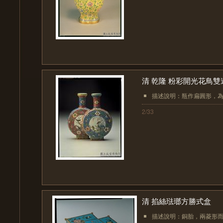
清 乾隆 粉彩開光花鳥雙
描述說明：瓶作扁圓形，為
2/33
清 掐絲琺瑯方勝式盒
描述說明：銅胎，兩菱形而