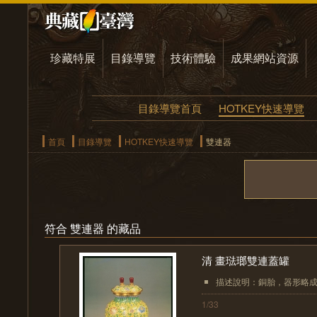
珍藏特展
目錄導覽
技術體驗
成果網站資源
目錄導覽首頁
HOTKEY快速導覽
首頁
目錄導覽
HOTKEY快速導覽
雙連器
符合 雙連器 的藏品
清 畫琺瑯雙連蓋罐
描述說明：銅胎，器形略成
1/33