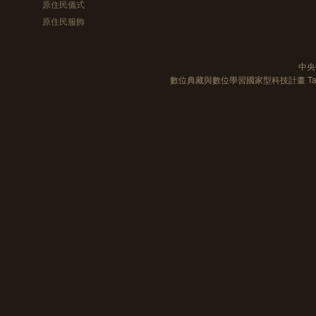
原住民儀式
原住民服飾
中央
數位典藏與數位學習國家型科技計畫 Taiwan e-Le