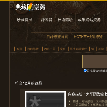
珍藏特展
目錄導覽
技術體驗
成果網站資源
目錄導覽首頁
HOTKEY快速導覽
首頁
目錄導覽
內容主題
檔案
軍機處檔摺件
清
乾隆
只搜尋這個類別
符合12月的藏品
內容描述：太平關盈餘
描述：內容描述：太平關
主題與關鍵字：軍機處檔