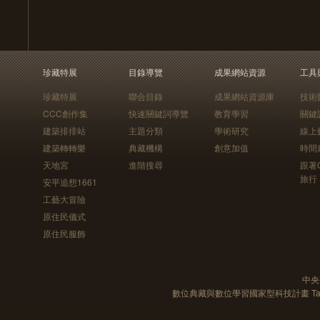
珍藏特展
目錄導覽
成果網站資源
工具
珍藏特展
聯合目錄
成果網站資源庫
技術
CCC創作集
快速關鍵詞導覽
教育學習
關鍵
建築排排站
主題分類
學術研究
線上
建築轉轉樂
典藏機構
創意加值
時間
天地宮
進階搜尋
跟著
旅行
安平追想1661
工藝大冒險
原住民儀式
原住民服飾
中央
數位典藏與數位學習國家型科技計畫 Taiwan e-Le