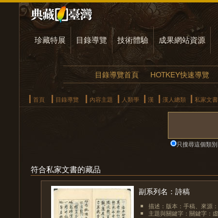
珍藏特展
目錄導覽
技術體驗
成果網站資源
目錄導覽首頁
HOTKEY快速導覽
首頁
目錄導覽
內容主題
人類學
漢
漢人總類
私家文書
只搜尋這個類別
符合私家文書的藏品
副系列名：詩稿
描述：版本：手稿、來源
主題與關鍵字：關鍵字：