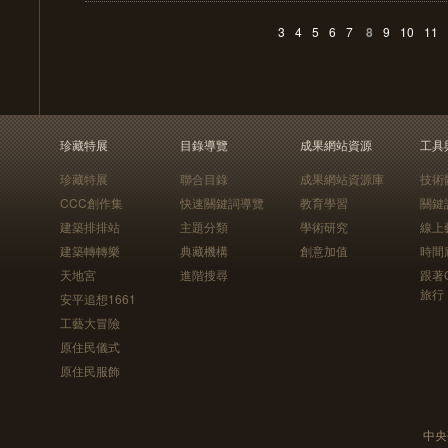
3
4
5
6
7
8
9
10
11
珍藏特展
目錄導覽
成果網站資源
工具
珍藏特展
聯合目錄
成果網站資源庫
技術
CCC創作集
快速關鍵詞導覽
教育學習
關鍵
建築排排站
主題分類
學術研究
線上
建築轉轉樂
典藏機構
創意加值
時間
天地宮
進階搜尋
跟著
旅行
安平追想1661
工藝大冒險
原住民儀式
原住民服飾
中央