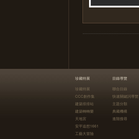
珍藏特展
目錄導覽
珍藏特展
聯合目錄
CCC創作集
快速關鍵詞導覽
建築排排站
主題分類
建築轉轉樂
典藏機構
天地宮
進階搜尋
安平追想1661
工藝大冒險