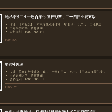
麗絨棒隊二比一勝合庫:學童棒球賽，二十四日比賽五場
描述：【本報訊】日本東洋麗絨棒球隊，昨(廿四)日以二比一力挫我合...
主題與關鍵字：體育新聞
資料識別：T0000765.xml
109/2520
華銀挫麗絨
描述：華南銀行棒球隊，昨（二十五）日以二比一力挫日本東洋麗羢棒...
主題與關鍵字：體育新聞
資料識別：T0000766.xml
110/2520
台電今戰東麗:成功杯棒球錦標賽台灣水泥公司隊獲冠軍