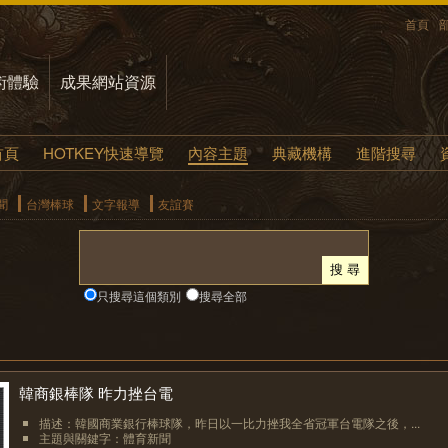
首頁
術體驗
成果網站資源
首頁
HOTKEY快速導覽
內容主題
典藏機構
進階搜尋
聞
台灣棒球
文字報導
友誼賽
只搜尋這個類別
搜尋全部
韓商銀棒隊 昨力挫台電
描述：韓國商業銀行棒球隊，昨日以一比力挫我全省冠軍台電隊之後，...
主題與關鍵字：體育新聞