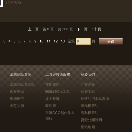
120/2520
上一頁
第 8 頁
共 168 頁
下一頁
下十頁
3
4
5
6
7
8
9
10
11
12
13
至第
頁
成果網站資源
工具與技術服務
關於我們
成果網站資源庫
技術體驗
計畫簡介
教育學習
關鍵詞標示工具
關於本站
學術研究
線上藝廊
如何利用本站資源
創意加值
時間廊
著作權聲明
跟著CCC創作集去
隱私權聲明
旅行
資源公開說明
網站地圖