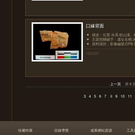
口緣背面
描述：位置-水系:枋山溪、
主題與關鍵字：遺址名稱:
資料識別：影像編號:DPB-SK
120/257
上一頁
第 8 
3
4
5
6
7
8
9
10
11
珍藏特展
目錄導覽
成果網站資源
工具