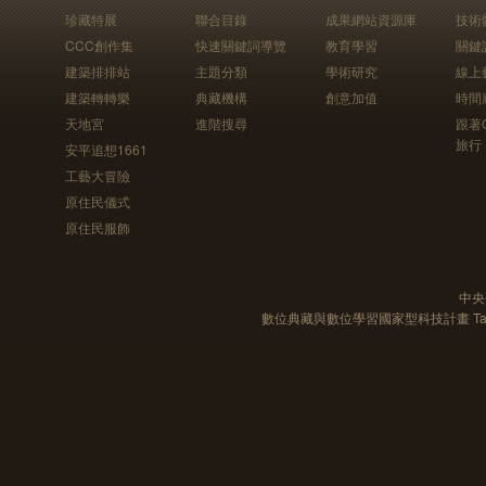
珍藏特展
聯合目錄
成果網站資源庫
技術
CCC創作集
快速關鍵詞導覽
教育學習
關鍵
建築排排站
主題分類
學術研究
線上
建築轉轉樂
典藏機構
創意加值
時間
天地宮
進階搜尋
跟著
旅行
安平追想1661
工藝大冒險
原住民儀式
原住民服飾
中央
數位典藏與數位學習國家型科技計畫 Taiwan e-Le