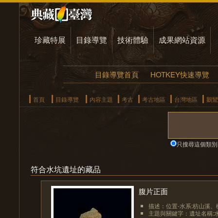
珍藏特展
目錄導覽
技術體驗
成果網站資源
目錄導覽首頁
HOTKEY快速導覽
首頁
目錄導覽
內容主題
考古
考古地區
台灣地區
鵝鸞
只搜尋這個類別
符合水坑遺址的藏品
腹片正面
描述：位置-水系:枋山溪、
主題與關鍵字：遺址名稱: