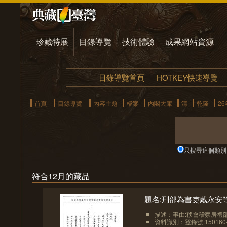
珍藏特展
目錄導覽
技術體驗
成果網站資源
目錄導覽首頁
HOTKEY快速導覽
首頁
目錄導覽
內容主題
檔案
內閣大庫
清
乾隆
26
只搜尋這個類別
符合12月的藏品
題名:刑部為書吏戴永安
描述：事由:移會稽察房禮部
資料識別：登錄號:150160-