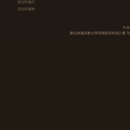
原住民儀式
原住民服飾
中央
數位典藏與數位學習國家型科技計畫 Taiwan e-Le