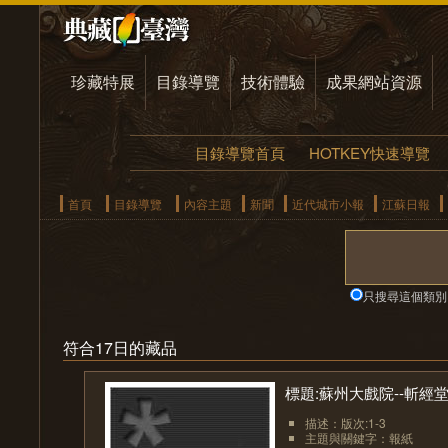
珍藏特展
目錄導覽
技術體驗
成果網站資源
目錄導覽首頁
HOTKEY快速導覽
首頁
目錄導覽
內容主題
新聞
近代城市小報
江蘇日報
只搜尋這個類別
符合17日的藏品
標題:蘇州大戲院--斬經
描述：版次:1-3
主題與關鍵字：報紙