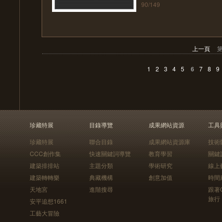
90/149
上一頁
第
1
2
3
4
5
6
7
8
9
珍藏特展
目錄導覽
成果網站資源
工具
珍藏特展
聯合目錄
成果網站資源庫
技術
CCC創作集
快速關鍵詞導覽
教育學習
關鍵
建築排排站
主題分類
學術研究
線上
建築轉轉樂
典藏機構
創意加值
時間
天地宮
進階搜尋
跟著
旅行
安平追想1661
工藝大冒險