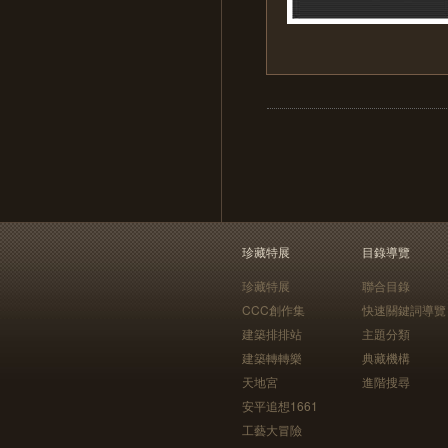
珍藏特展
目錄導覽
珍藏特展
聯合目錄
CCC創作集
快速關鍵詞導覽
建築排排站
主題分類
建築轉轉樂
典藏機構
天地宮
進階搜尋
安平追想1661
工藝大冒險