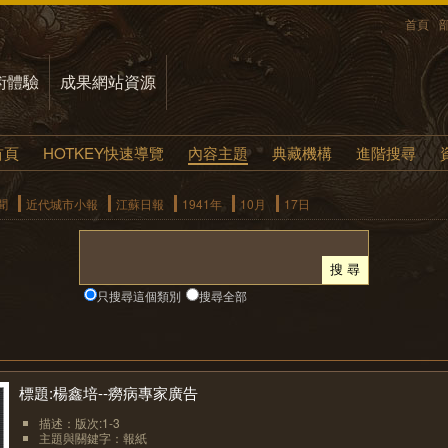
首頁
術體驗
成果網站資源
首頁
HOTKEY快速導覽
內容主題
典藏機構
進階搜尋
聞
近代城市小報
江蘇日報
1941年
10月
17日
只搜尋這個類別
搜尋全部
標題:楊鑫培--癆病專家廣告
描述：版次:1-3
主題與關鍵字：報紙