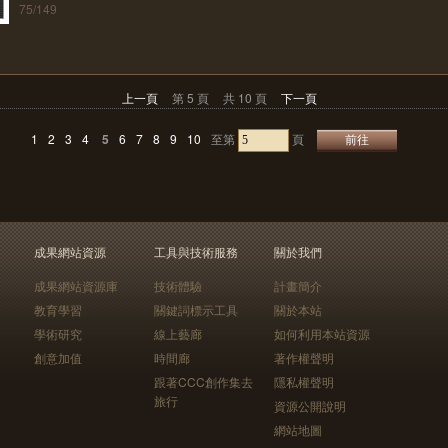
75/149
上一頁
第 5 頁
共 10 頁
下一頁
1
2
3
4
5
6
7
8
9
10
至第
頁
成果網站資源
工具與技術服務
關於我們
成果網站資源庫
技術體驗
計畫簡介
教育學習
關鍵詞標示工具
關於本站
學術研究
線上藝廊
如何利用本站資源
創意加值
時間廊
著作權聲明
跟著CCC創作集去
隱私權聲明
旅行
資源公開說明
網站地圖