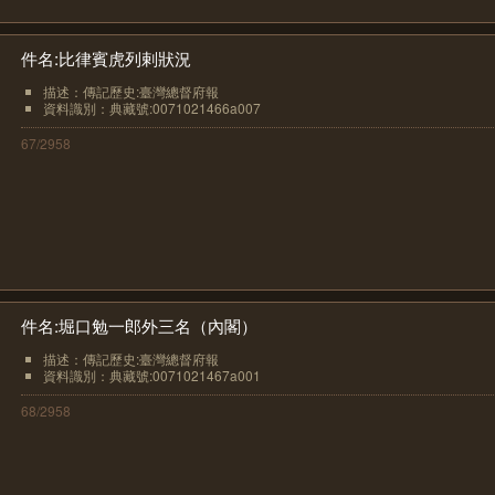
件名:比律賓虎列剌狀況
描述：傳記歷史:臺灣總督府報
資料識別：典藏號:0071021466a007
67/2958
件名:堀口勉一郎外三名（內閣）
描述：傳記歷史:臺灣總督府報
資料識別：典藏號:0071021467a001
68/2958