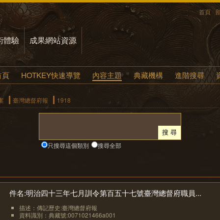
首頁
術體驗
成果網站資源
首頁
HOTKEY快速導覽
內容主題
典藏機構
進階搜尋
案
臺灣總督府報
1918
只搜尋這個類別
搜尋全部
件名:明治四十三年七月訓令第百五十七號臺灣總督府職員...
描述：傳記歷史:臺灣總督府報
資料識別：典藏號:0071021466a001