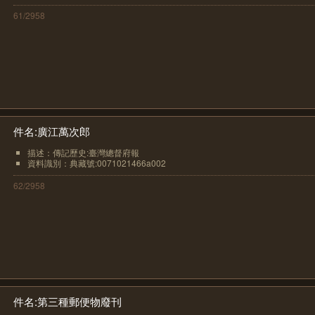
61/2958
件名:廣江萬次郎
描述：傳記歷史:臺灣總督府報
資料識別：典藏號:0071021466a002
62/2958
件名:第三種郵便物廢刊