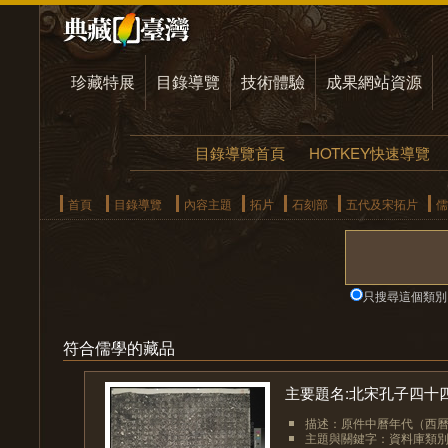
珍藏特展
目錄導覽
技術體驗
成果網站資源
目錄導覽首頁
HOTKEY快速導覽
首頁
目錄導覽
內容主題
拓片
石刻部
五代及宋拓片
儒
只搜尋這個類別
符合儒學的藏品
主要題名:北宋孔子四十
描述：原件中曆年代（西曆）:
主題與關鍵字：資料庫類別