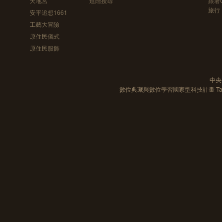
天地宮
進階搜尋
跟著
旅行
安平追想1661
工藝大冒險
原住民儀式
原住民服飾
中央
數位典藏與數位學習國家型科技計畫 Taiwan e-Le