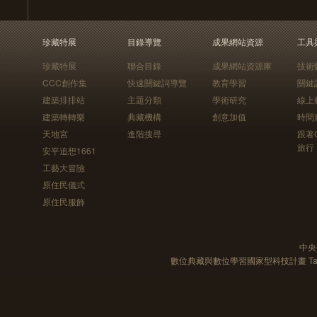
珍藏特展
目錄導覽
成果網站資源
工具
珍藏特展
聯合目錄
成果網站資源庫
技術
CCC創作集
快速關鍵詞導覽
教育學習
關鍵
建築排排站
主題分類
學術研究
線上
建築轉轉樂
典藏機構
創意加值
時間
天地宮
進階搜尋
跟著
旅行
安平追想1661
工藝大冒險
原住民儀式
原住民服飾
中央
數位典藏與數位學習國家型科技計畫 Taiwan e-Le