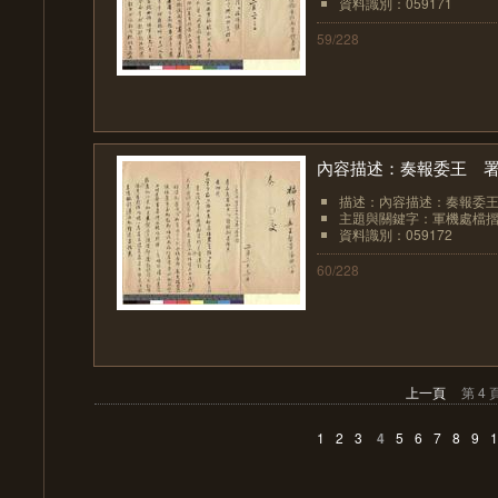
資料識別：059171
59/228
內容描述：奏報委王 
描述：內容描述：奏報委
主題與關鍵字：軍機處檔
資料識別：059172
60/228
上一頁
第 4 
1
2
3
4
5
6
7
8
9
1