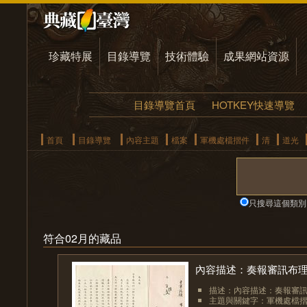
珍藏特展
目錄導覽
技術體驗
成果網站資源
目錄導覽首頁
HOTKEY快速導覽
首頁
目錄導覽
內容主題
檔案
軍機處檔摺件
清
道光
只搜尋這個類別
符合02月的藏品
內容描述：奏報審訊布
描述：內容描述：奏報審
主題與關鍵字：軍機處檔