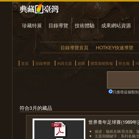
珍藏特展
目錄導覽
技術體驗
成果網站資源
目錄導覽首頁
HOTKEY快速導覽
首頁
目錄導覽
內容主題
新聞
體育新聞剪報
民生報
1
只搜尋這個類別
符合3月的藏品
世界青年足球賽(1989年沙
描述：報紙名稱:民生報、版面:
主題與關鍵字：系列名稱: