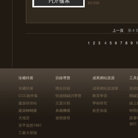
60/399
上一頁
第 4 
1
2
3
4
5
6
7
8
9
1
珍藏特展
目錄導覽
成果網站資源
工具
珍藏特展
聯合目錄
成果網站資源庫
技術
CCC創作集
快速關鍵詞導覽
教育學習
關鍵
建築排排站
主題分類
學術研究
線上
建築轉轉樂
典藏機構
創意加值
時間
天地宮
進階搜尋
跟著
旅行
安平追想1661
工藝大冒險