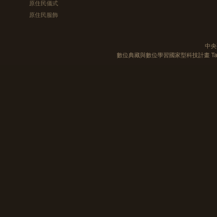
原住民儀式
原住民服飾
中央
數位典藏與數位學習國家型科技計畫 Taiwan e-Le