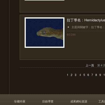
拉丁學名：Hemidactylus f
主題與關鍵字：拉丁學名：Hemid
60/286
上一頁
第 4 
1
2
3
4
5
6
7
8
9
1
珍藏特展
目錄導覽
成果網站資源
工具