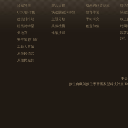
珍藏特展
聯合目錄
成果網站資源庫
技術
CCC創作集
快速關鍵詞導覽
教育學習
關鍵
建築排排站
主題分類
學術研究
線上
建築轉轉樂
典藏機構
創意加值
時間
天地宮
進階搜尋
跟著
旅行
安平追想1661
工藝大冒險
原住民儀式
原住民服飾
中央
數位典藏與數位學習國家型科技計畫 Taiwan e-Le