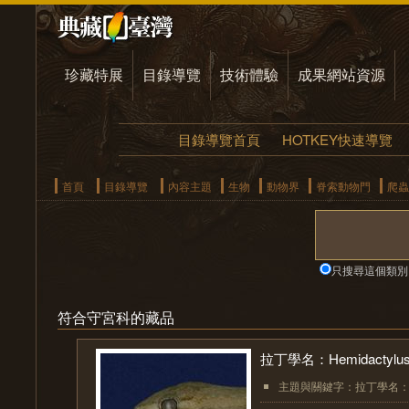
珍藏特展
目錄導覽
技術體驗
成果網站資源
目錄導覽首頁
HOTKEY快速導覽
首頁
目錄導覽
內容主題
生物
動物界
脊索動物門
爬蟲
只搜尋這個類別
符合守宮科的藏品
拉丁學名：Hemidactylus f
主題與關鍵字：拉丁學名：Hemid