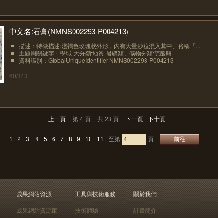
中文名:石膏(NMNS002293-P004213)
描述：特徵描述:淺褐色玫瑰狀外形，內有大量沙粒混入其中、俗稱「...
主題與關鍵字：學域-大分類:地質-岩礦類、礦物分類:硫酸鹽
資料識別：GlobalUniqueIdentifier:NMNS002293-P004213
60/343
上一頁
第 4 頁
共 23 頁
下一頁
下十頁
1
2
3
4
5
6
7
8
9
10
11
至第
頁
成果網站資源
工具與技術服務
關於我們
成果網站資源庫
技術體驗
計畫簡介