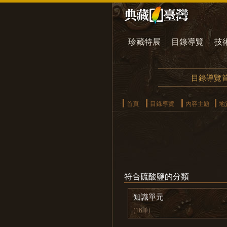
珍藏特展
目錄導覽
技
目錄導覽
首頁
目錄導覽
內容主題
地
符合硫酸鹽的分類
知識單元
(16筆)