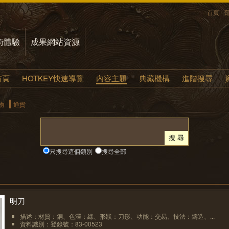
首頁
術體驗
成果網站資源
首頁
HOTKEY快速導覽
內容主題
典藏機構
進階搜尋
物
通貨
只搜尋這個類別
搜尋全部
明刀
描述：材質：銅、色澤：綠、形狀：刀形、功能：交易、技法：鑄造、...
資料識別：登錄號：83-00523