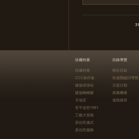
3
珍藏特展
目錄導覽
珍藏特展
聯合目錄
CCC創作集
快速關鍵詞導覽
建築排排站
主題分類
建築轉轉樂
典藏機構
天地宮
進階搜尋
安平追想1661
工藝大冒險
原住民儀式
原住民服飾