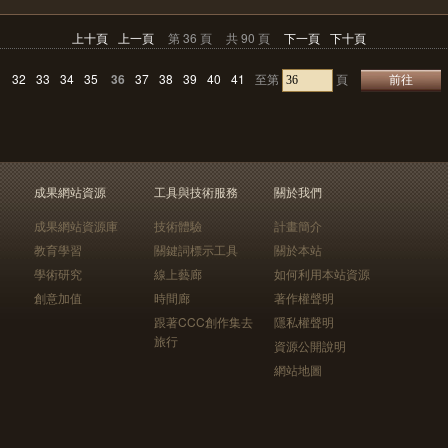
上十頁
上一頁
第 36 頁
共 90 頁
下一頁
下十頁
1
32
33
34
35
36
37
38
39
40
41
至第
頁
成果網站資源
工具與技術服務
關於我們
成果網站資源庫
技術體驗
計畫簡介
教育學習
關鍵詞標示工具
關於本站
學術研究
線上藝廊
如何利用本站資源
創意加值
時間廊
著作權聲明
跟著CCC創作集去
隱私權聲明
旅行
資源公開說明
網站地圖