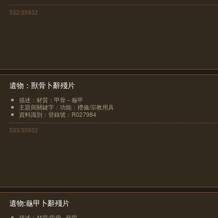
532/35932
遺物：獸骨卜辭殘片
描述：材質：甲骨－龜甲
主題與關鍵字：功能：禮儀/宗教用具
資料識別：登錄號：R027984
533/35932
遺物:龜甲卜辭殘片
描述：材質:甲骨─龜甲