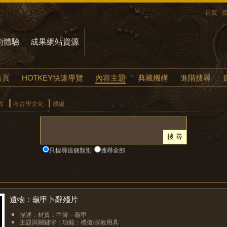
首頁
術體驗
成果網站資源
首頁
HOTKEY快速導覽
內容主題
典藏機構
進階搜尋
古
考古學文化
殷虛
只搜尋這個類別
搜尋全部
遺物：龜甲卜辭殘片
描述：材質：甲骨－龜甲
主題與關鍵字：功能：禮儀/宗教用具