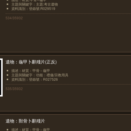
主題與關鍵字：主題:考古遺物
資料識別：登錄號:R029519
534/35932
遺物：龜甲卜辭殘片(正反)
描述：材質：甲骨－龜甲
主題與關鍵字：功能：禮儀/宗教用具
資料識別：登錄號：R027526
535/35932
遺物：獸骨卜辭殘片
描述：材質：甲骨－龜甲