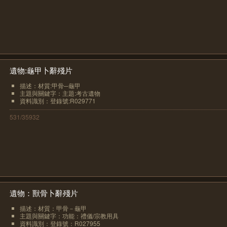
遺物:龜甲卜辭殘片
描述：材質:甲骨─龜甲
主題與關鍵字：主題:考古遺物
資料識別：登錄號:R029771
531/35932
遺物：獸骨卜辭殘片
描述：材質：甲骨－龜甲
主題與關鍵字：功能：禮儀/宗教用具
資料識別：登錄號：R027955