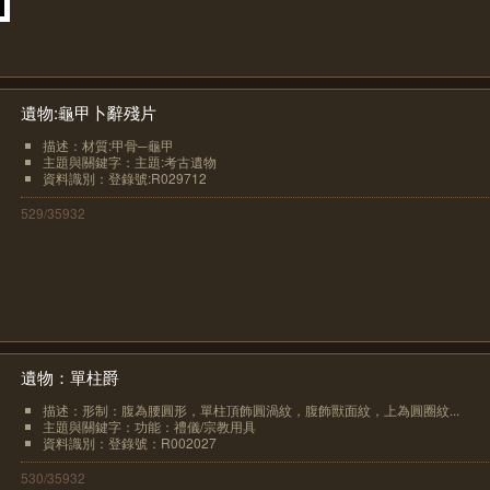
遺物:龜甲卜辭殘片
描述：材質:甲骨─龜甲
主題與關鍵字：主題:考古遺物
資料識別：登錄號:R029712
529/35932
遺物：單柱爵
描述：形制：腹為腰圓形，單柱頂飾圓渦紋，腹飾獸面紋，上為圓圈紋...
主題與關鍵字：功能：禮儀/宗教用具
資料識別：登錄號：R002027
530/35932