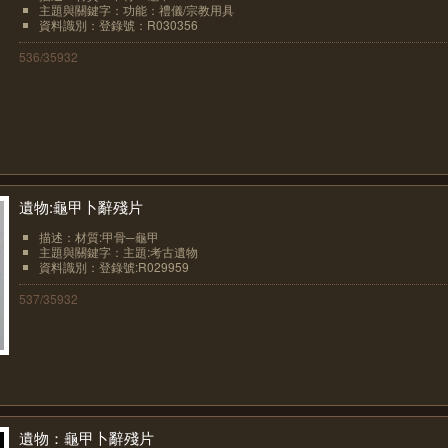
主題與關鍵字：功能：禮儀/宗教用具
資料識別：登錄號：R030356
536/35932
遺物:龜甲卜辭殘片
描述：材質:甲骨─龜甲
主題與關鍵字：主題:考古遺物
資料識別：登錄號:R029959
537/35932
遺物：龜甲卜辭殘片