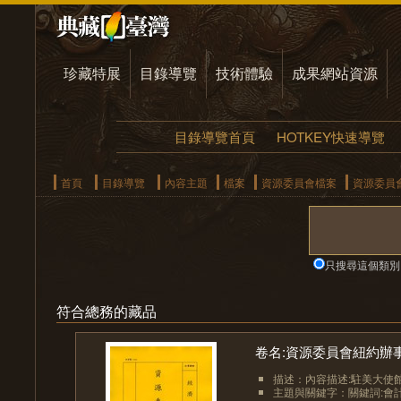
珍藏特展
目錄導覽
技術體驗
成果網站資源
目錄導覽首頁
HOTKEY快速導覽
首頁
目錄導覽
內容主題
檔案
資源委員會檔案
資源委員
只搜尋這個類別
符合總務的藏品
卷名:資源委員會紐約辦事處航
描述：內容描述:駐美大使館
主題與關鍵字：關鍵詞:會計