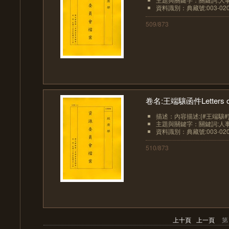
資料識別：典藏號:003-0201
509/873
卷名:王端驤函件Letters of T
描述：內容描述:{#王端驤#
主題與關鍵字：關鍵詞:人事
資料識別：典藏號:003-0201
510/873
上十頁
上一頁
第