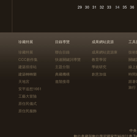
29
30
31
32
33
34
35
36
珍藏特展
目錄導覽
成果網站資源
工具
珍藏特展
聯合目錄
成果網站資源庫
技術
CCC創作集
快速關鍵詞導覽
教育學習
關鍵
建築排排站
主題分類
學術研究
線上
建築轉轉樂
典藏機構
創意加值
時間
天地宮
進階搜尋
跟著
旅行
安平追想1661
工藝大冒險
原住民儀式
原住民服飾
中央
數位典藏與數位學習國家型科技計畫 Taiwan e-Le