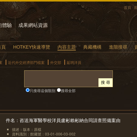
首頁
術體驗
成果網站資源
首頁
HOTKEY快速導覽
內容主題
典藏機構
進階搜尋
案
近代外交經濟部門檔案
外交部
延聘洋員
只搜尋這個類別
搜尋全部
件名：咨送海軍醫學校洋員盧彬賴彬納合同請查照備案由
描述：版本：原檔
資料識別：館藏號：03-01-006-03-002