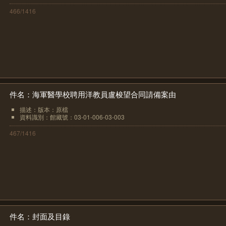
466/1416
件名：海軍醫學校聘用洋教員盧梭望合同請備案由
描述：版本：原檔
資料識別：館藏號：03-01-006-03-003
467/1416
件名：封面及目錄