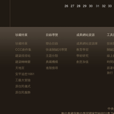
26
27
28
29
30
31
32
33
珍藏特展
目錄導覽
成果網站資源
工具
珍藏特展
聯合目錄
成果網站資源庫
技術
CCC創作集
快速關鍵詞導覽
教育學習
關鍵
建築排排站
主題分類
學術研究
線上
建築轉轉樂
典藏機構
創意加值
時間
天地宮
進階搜尋
跟著
旅行
安平追想1661
工藝大冒險
原住民儀式
原住民服飾
中央
數位典藏與數位學習國家型科技計畫 Taiwan e-Le