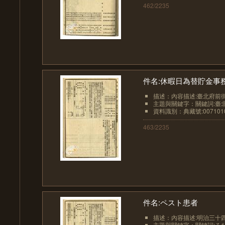
462/2235
件名:休暇日為替貯金事
描述：內容描述:臺北府前街
主題與關鍵字：關鍵詞:臺北
資料識別：典藏號:0071010
463/2235
件名:ペスト患者
描述：內容描述:明治三十四
主題與關鍵字：關鍵詞:るな