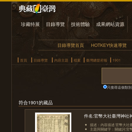
珍藏特展
目錄導覽
技術體驗
成果網站資源
目錄導覽首頁
HOTKEY快速導覽
首頁
目錄導覽
內容主題
檔案
臺灣總督府報
1901
只搜尋這個類別
符合1901的藏品
件名:官幣大社臺灣神社
描述：內容描述:官幣大社臺
主題與關鍵字：關鍵詞:官幣