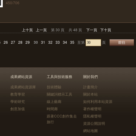
450/706
上十頁
上一頁
第 30 頁
共 48 頁
下一頁
下十頁
5
26
27
28
29
30
31
32
33
34
35
至第
頁
成果網站資源
工具與技術服務
關於我們
成果網站資源庫
技術體驗
計畫簡介
教育學習
關鍵詞標示工具
關於本站
學術研究
線上藝廊
如何利用本站資源
創意加值
時間廊
著作權聲明
跟著CCC創作集去
隱私權聲明
旅行
資源公開說明
網站地圖