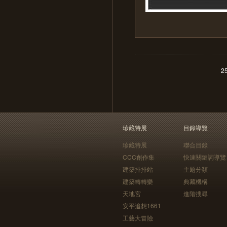
2
珍藏特展
目錄導覽
珍藏特展
聯合目錄
CCC創作集
快速關鍵詞導覽
建築排排站
主題分類
建築轉轉樂
典藏機構
天地宮
進階搜尋
安平追想1661
工藝大冒險