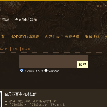
首頁
術體驗
成果網站資源
首頁
HOTKEY快速導覽
內容主題
典藏機構
進階搜尋
本古籍
子部
道家類
只搜尋這個類別
搜尋全部
金丹四百字內外註解
描述：裝訂:線裝、版本:明萬曆間刊本
主題與關鍵字：主題:善本古籍、子部-道家類