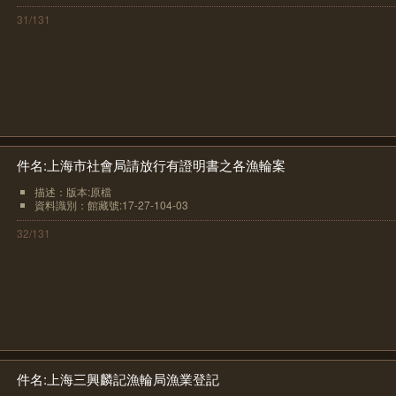
31/131
件名:上海市社會局請放行有證明書之各漁輪案
描述：版本:原檔
資料識別：館藏號:17-27-104-03
32/131
件名:上海三興麟記漁輪局漁業登記