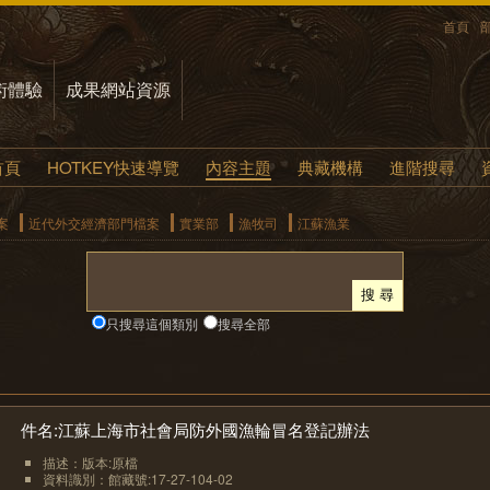
首頁
術體驗
成果網站資源
首頁
HOTKEY快速導覽
內容主題
典藏機構
進階搜尋
案
近代外交經濟部門檔案
實業部
漁牧司
江蘇漁業
只搜尋這個類別
搜尋全部
件名:江蘇上海市社會局防外國漁輪冒名登記辦法
描述：版本:原檔
資料識別：館藏號:17-27-104-02