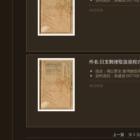
44/2958
件名:日支郵便取扱規程
描述：傳記歷史:臺灣總督
資料識別：典藏號:0071021
45/2958
上一頁
第 3 頁