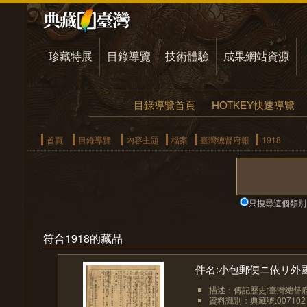
珍藏特展
目錄導覽
技術體驗
成果網站資源
目錄導覽首頁
HOTKEY快速導覽
首頁
目錄導覽
內容主題
檔案
臺灣總督府報
1918
只搜尋這個類別
符合1918的藏品
件名:小包郵便ニ依リ外國
描述：傳記歷史:臺灣總督
資料識別：典藏號:0071021