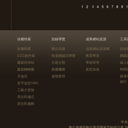
1
2
3
4
5
6
7
8
9
1
珍藏特展
目錄導覽
成果網站資源
工具
珍藏特展
聯合目錄
成果網站資源庫
技術
CCC創作集
快速關鍵詞導覽
教育學習
關鍵
建築排排站
主題分類
學術研究
線上
建築轉轉樂
典藏機構
創意加值
時間
天地宮
進階搜尋
跟著
旅行
安平追想1661
工藝大冒險
原住民儀式
原住民服飾
中央
數位典藏與數位學習國家型科技計畫 Taiwan e-Le