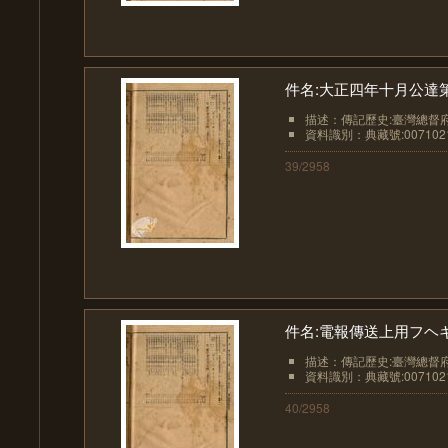
件名:大正四年十月公達
描述：傳記歷史:臺灣總督
資料識別：典藏號:0071021
39/2958
件名:電報傳送上用フヘ
描述：傳記歷史:臺灣總督
資料識別：典藏號:0071021
40/2958