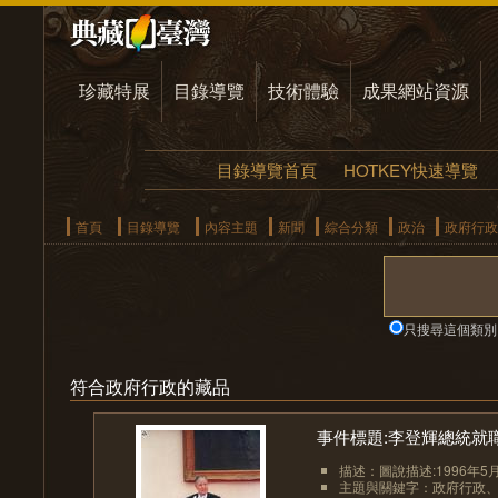
珍藏特展
目錄導覽
技術體驗
成果網站資源
目錄導覽首頁
HOTKEY快速導覽
首頁
目錄導覽
內容主題
新聞
綜合分類
政治
政府行政
只搜尋這個類別
符合政府行政的藏品
事件標題:李登輝總統就
描述：圖說描述:1996年5
主題與關鍵字：政府行政