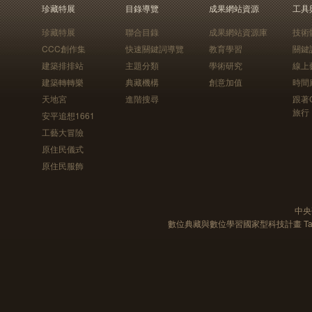
珍藏特展
目錄導覽
成果網站資源
工具
珍藏特展
聯合目錄
成果網站資源庫
技術
CCC創作集
快速關鍵詞導覽
教育學習
關鍵
建築排排站
主題分類
學術研究
線上
建築轉轉樂
典藏機構
創意加值
時間
天地宮
進階搜尋
跟著
旅行
安平追想1661
工藝大冒險
原住民儀式
原住民服飾
中央
數位典藏與數位學習國家型科技計畫 Taiwan e-Le