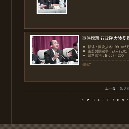
事件標題:行政院大陸委
描述：圖說描述:1991年
主題與關鍵字：政府行政
資料識別：B-007-4200
45/871
上一頁
第 3 
1
2
3
4
5
6
7
8
9
1