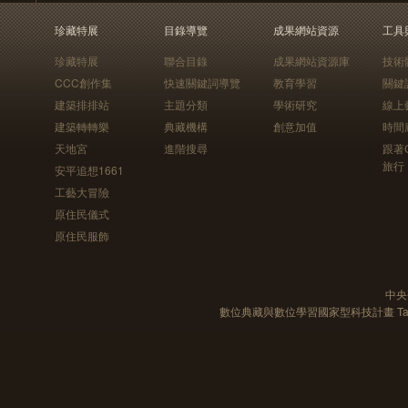
珍藏特展
目錄導覽
成果網站資源
工具
珍藏特展
聯合目錄
成果網站資源庫
技術
CCC創作集
快速關鍵詞導覽
教育學習
關鍵
建築排排站
主題分類
學術研究
線上
建築轉轉樂
典藏機構
創意加值
時間
天地宮
進階搜尋
跟著
旅行
安平追想1661
工藝大冒險
原住民儀式
原住民服飾
中央
數位典藏與數位學習國家型科技計畫 Taiwan e-Le