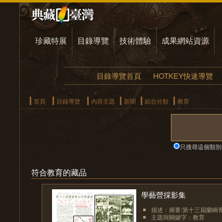
珍藏特展
目錄導覽
技術體驗
成果網站資源
目錄導覽首頁
HOTKEY快速導覽
首頁
目錄導覽
內容主題
新聞
綜合分類
教育
只搜尋這個類別
符合教育的藏品
學藝營採影集
描述：摘要:第十三屆蘭嶼
主題與關鍵字：教育