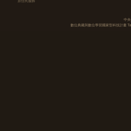
原住民服飾
中央
數位典藏與數位學習國家型科技計畫 Taiwan e-Le