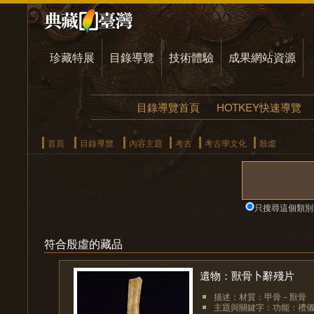
珍藏特展
目錄導覽
技術體驗
成果網站資源
目錄導覽首頁
HOTKEY快速導覽
首頁
目錄導覽
內容主題
考古
考古學文化
殷虛
只搜尋這個類別
符合殷虛的藏品
遺物：獸骨卜辭殘片
描述：材質：甲骨－獸骨
主題與關鍵字：功能：禮儀