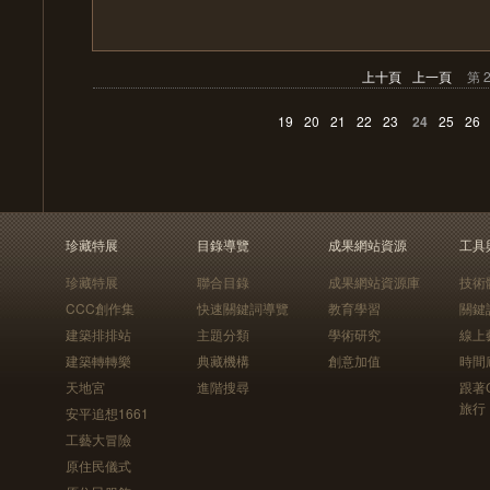
上十頁
上一頁
第 
19
20
21
22
23
24
25
26
珍藏特展
目錄導覽
成果網站資源
工具
珍藏特展
聯合目錄
成果網站資源庫
技術
CCC創作集
快速關鍵詞導覽
教育學習
關鍵
建築排排站
主題分類
學術研究
線上
建築轉轉樂
典藏機構
創意加值
時間
天地宮
進階搜尋
跟著
旅行
安平追想1661
工藝大冒險
原住民儀式