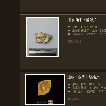
遺物:龜甲卜辭殘片
描述：材質:甲骨─龜甲
主題與關鍵字：主題:考古
資料識別：登錄號:R02957
359/35932
遺物：龜甲卜辭殘片
描述：材質：甲骨－龜甲
主題與關鍵字：功能：禮儀
資料識別：登錄號：R0310
360/35932