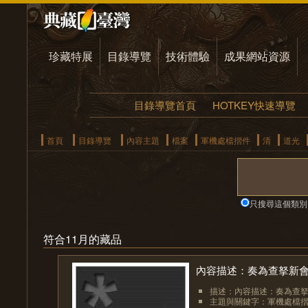
珍藏特展
目錄導覽
技術體驗
成果網站資源
目錄導覽首頁
HOTKEY快速導覽
首頁
目錄導覽
內容主題
檔案
軍機處檔摺件
清
道光
只搜尋這個類別
符合11月的藏品
內容描述：奏為查拏新會
描述：內容描述：奏為查拏
主題與關鍵字：軍機處檔