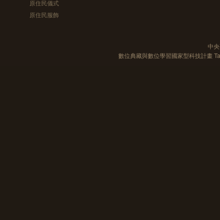
原住民儀式
原住民服飾
中央
數位典藏與數位學習國家型科技計畫 Taiwan e-Le