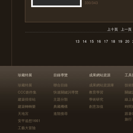
330/343
上十頁
上一頁
13
14
15
16
17
18
19
20
珍藏特展
目錄導覽
成果網站資源
工具
珍藏特展
聯合目錄
成果網站資源庫
技術
CCC創作集
快速關鍵詞導覽
教育學習
關鍵
建築排排站
主題分類
學術研究
線上
建築轉轉樂
典藏機構
創意加值
時間
天地宮
進階搜尋
跟著
旅行
安平追想1661
工藝大冒險