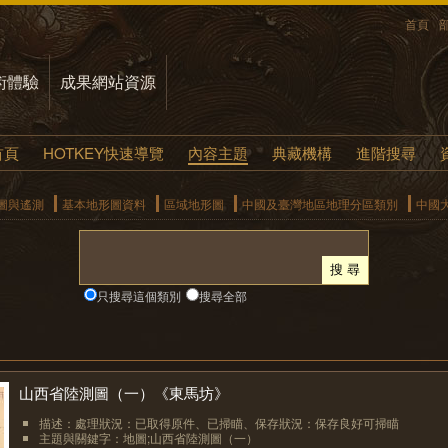
首頁
術體驗
成果網站資源
首頁
HOTKEY快速導覽
內容主題
典藏機構
進階搜尋
圖與遙測
基本地形圖資料
區域地形圖
中國及臺灣地區地理分區類別
中國
只搜尋這個類別
搜尋全部
山西省陸測圖（一）《東馬坊》
描述：處理狀況：已取得原件、已掃瞄、保存狀況：保存良好可掃瞄
主題與關鍵字：地圖;山西省陸測圖（一）