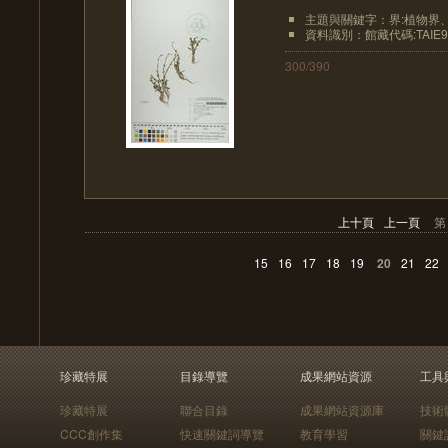
主題與關鍵字：界:植物界、界
資料識別：館藏代碼:TAIE9
300/390
上十頁
上一頁
第
15
16
17
18
19
20
21
22
珍藏特展
目錄導覽
成果網站資源
工具
珍藏特展
聯合目錄
成果網站資源庫
技術
CCC創作集
快速關鍵詞導覽
教育學習
關鍵