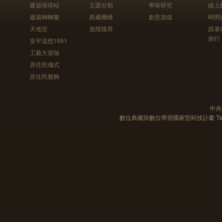
建築排排站
主題分類
學術研究
線上
建築轉轉樂
典藏機構
創意加值
時間
天地宮
進階搜尋
跟著
旅行
安平追想1661
工藝大冒險
原住民儀式
原住民服飾
中央
數位典藏與數位學習國家型科技計畫 Taiwan e-Le