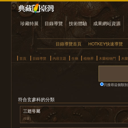
珍藏特展
目錄導覽
技術體驗
成果網站資源
目錄導覽首頁
HOTKEY快速導覽
首頁
目錄導覽
內容主題
生物
植物界
木蘭植物門
木蘭
只搜尋這個類別
符合玄參科的分類
三翅萼屬
(6筆)