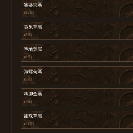
婆婆納屬
(35筆)
微果草屬
(2筆)
毛地黃屬
(6筆)
海螺菊屬
(2筆)
獨腳金屬
(1筆)
甜珠草屬
(11筆)