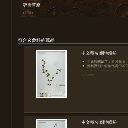
碎雪草屬
(17筆)
符合玄參科的藏品
中文種名:倒地蜈蚣
主題與關鍵字：界:植物界、界
資料識別：館藏代碼:TAIE7
286/390
中文種名:倒地蜈蚣