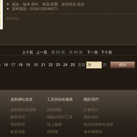
描述：版本:原件、來源:承襲、保存狀況:良好
資料識別：0026120046071
300/446
上十頁
上一頁
第 20 頁
共 30 頁
下一頁
下十頁
5
16
17
18
19
20
21
22
23
24
25
至第
頁
成果網站資源
工具與技術服務
關於我們
成果網站資源庫
技術體驗
計畫簡介
教育學習
關鍵詞標示工具
關於本站
學術研究
線上藝廊
如何利用本站資源
創意加值
時間廊
著作權聲明