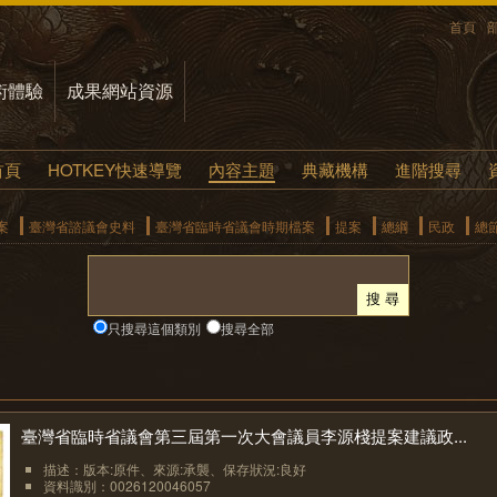
首頁
術體驗
成果網站資源
首頁
HOTKEY快速導覽
內容主題
典藏機構
進階搜尋
案
臺灣省諮議會史料
臺灣省臨時省議會時期檔案
提案
總綱
民政
總
只搜尋這個類別
搜尋全部
臺灣省臨時省議會第三屆第一次大會議員李源棧提案建議政...
描述：版本:原件、來源:承襲、保存狀況:良好
資料識別：0026120046057