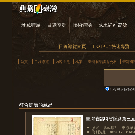
珍藏特展
目錄導覽
技術體驗
成果網站資源
目錄導覽首頁
HOTKEY快速導覽
首頁
目錄導覽
內容主題
檔案
臺灣省諮議會史料
臺灣省
只搜尋這個類別
符合總節的藏品
臺灣省臨時省議會第三屆
描述：版本:原件、來源:承
資料識別：002612004604