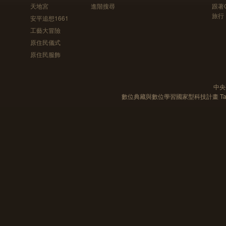
天地宮
進階搜尋
跟著
旅行
安平追想1661
工藝大冒險
原住民儀式
原住民服飾
中央
數位典藏與數位學習國家型科技計畫 Taiwan e-Le