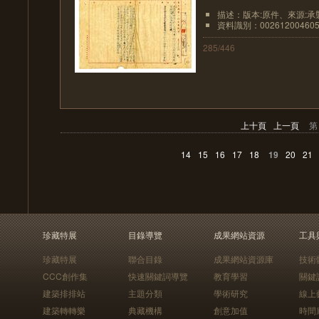
描述：版本:原件、來源:承襲
資料識別：002612004605
285/446
上十頁
上一頁
第
14
15
16
17
18
19
20
21
珍藏特展
目錄導覽
成果網站資源
工具
珍藏特展
聯合目錄
成果網站資源庫
技術
CCC創作集
快速關鍵詞導覽
教育學習
關鍵
建築排排站
主題分類
學術研究
線上
建築轉轉樂
典藏機構
創意加值
時間