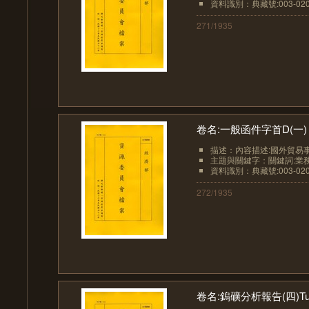
資料識別：典藏號:003-0207
271/1935
卷名:一般函件字首D(一) "D" M
描述：內容描述:國外貿易事務所紐約
主題與關鍵字：關鍵詞:業務
資料識別：典藏號:003-0207
272/1935
卷名:鎢礦分析報告(四)Tungste