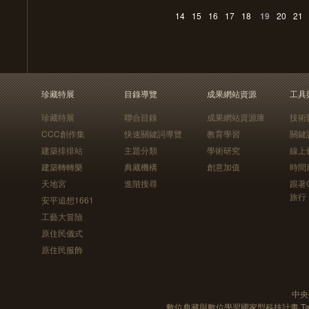
14
15
16
17
18
19
20
21
珍藏特展
目錄導覽
成果網站資源
工具
珍藏特展
聯合目錄
成果網站資源庫
技術
CCC創作集
快速關鍵詞導覽
教育學習
關鍵
建築排排站
主題分類
學術研究
線上
建築轉轉樂
典藏機構
創意加值
時間
天地宮
進階搜尋
跟著
旅行
安平追想1661
工藝大冒險
原住民儀式
原住民服飾
中央
數位典藏與數位學習國家型科技計畫 Taiwan e-Le