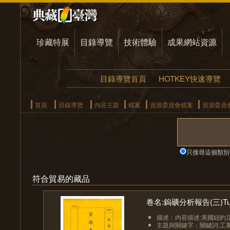
珍藏特展
目錄導覽
技術體驗
成果網站資源
目錄導覽首頁
HOTKEY快速導覽
首頁
目錄導覽
內容主題
檔案
資源委員會檔案
資源委員
只搜尋這個類別
符合貿易的藏品
卷名:鎢礦分析報告(三)Tungste
描述：內容描述:美國紐約立
主題與關鍵字：關鍵詞:工業-金