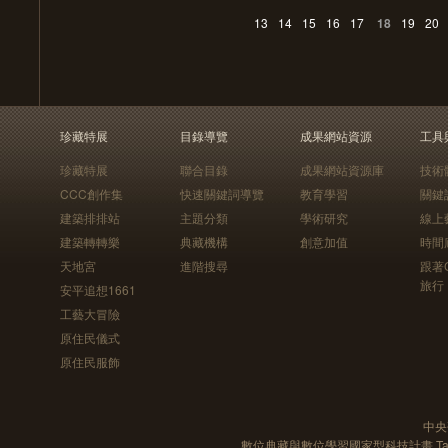
13
14
15
16
17
18
19
20
珍藏特展
目錄導覽
成果網站資源
工具
珍藏特展
聯合目錄
成果網站資源庫
技術
CCC創作集
快速關鍵詞導覽
教育學習
關鍵
建築排排站
主題分類
學術研究
線上
建築轉轉樂
典藏機構
創意加值
時間
天地宮
進階搜尋
跟著
旅行
安平追想1661
工藝大冒險
原住民儀式
原住民服飾
中央
數位典藏與數位學習國家型科技計畫 Taiwan e-Le