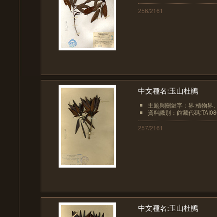
256/2161
中文種名:玉山杜鵑
主題與關鍵字：界:植物界、界
資料識別：館藏代碼:TAI08
257/2161
中文種名:玉山杜鵑