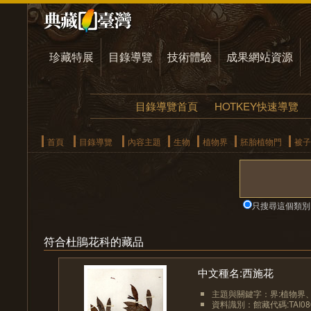
珍藏特展
目錄導覽
技術體驗
成果網站資源
目錄導覽首頁
HOTKEY快速導覽
首頁
目錄導覽
內容主題
生物
植物界
胚胎植物門
被子
只搜尋這個類別
符合杜鵑花科的藏品
中文種名:西施花
主題與關鍵字：界:植物界、界
資料識別：館藏代碼:TAI08