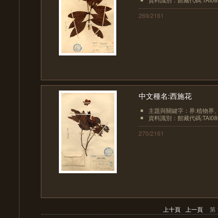
269/2161
中文種名:西施花
主題與關鍵字：界:植物界、界
資料識別：館藏代碼:TAI08
270/2161
上十頁
上一頁
第 