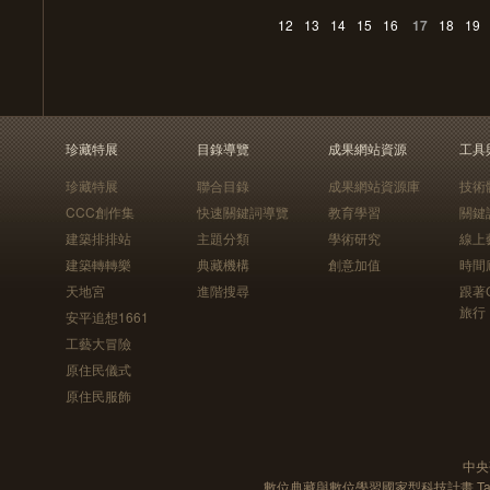
12
13
14
15
16
17
18
19
珍藏特展
目錄導覽
成果網站資源
工具
珍藏特展
聯合目錄
成果網站資源庫
技術
CCC創作集
快速關鍵詞導覽
教育學習
關鍵
建築排排站
主題分類
學術研究
線上
建築轉轉樂
典藏機構
創意加值
時間
天地宮
進階搜尋
跟著
旅行
安平追想1661
工藝大冒險
原住民儀式
原住民服飾
中央
數位典藏與數位學習國家型科技計畫 Taiwan e-Le