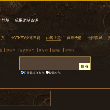
首頁
術體驗
成果網站資源
首頁
HOTKEY快速導覽
內容主題
典藏機構
進階搜尋
物
動物界
節肢動物門
蛛形綱
輻璊目
節蜱科
只搜尋這個類別
搜尋全部