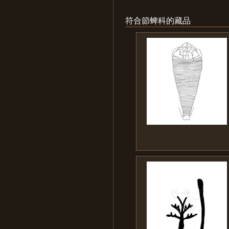
符合節蜱科的藏品