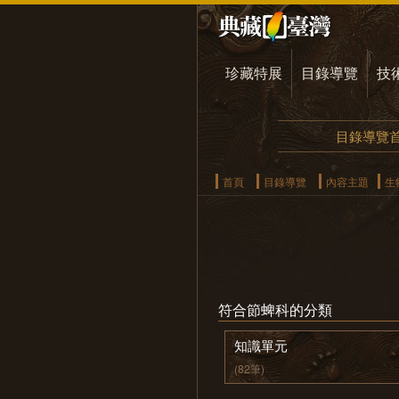
珍藏特展
目錄導覽
技
目錄導覽
首頁
目錄導覽
內容主題
生
符合節蜱科的分類
知識單元
(82筆)