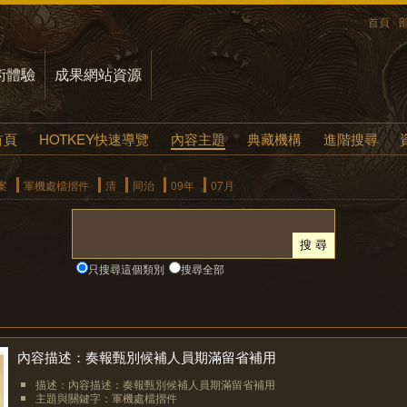
首頁
術體驗
成果網站資源
首頁
HOTKEY快速導覽
內容主題
典藏機構
進階搜尋
案
軍機處檔摺件
清
同治
09年
07月
只搜尋這個類別
搜尋全部
內容描述：奏報甄別候補人員期滿留省補用
描述：內容描述：奏報甄別候補人員期滿留省補用
主題與關鍵字：軍機處檔摺件