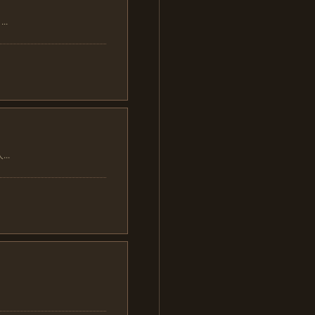
..
..