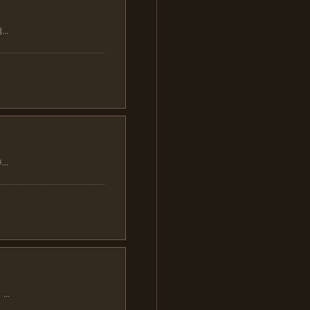
..
..
..