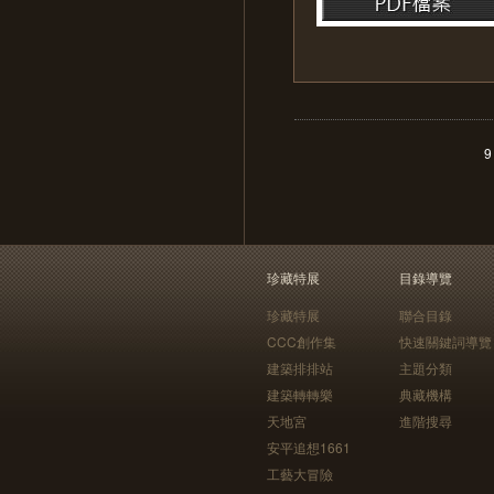
9
珍藏特展
目錄導覽
珍藏特展
聯合目錄
CCC創作集
快速關鍵詞導覽
建築排排站
主題分類
建築轉轉樂
典藏機構
天地宮
進階搜尋
安平追想1661
工藝大冒險