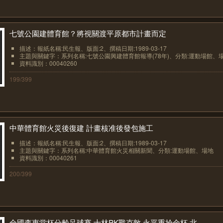
七號公園建體育館？將視關渡平原都市計畫而定
描述：報紙名稱:民生報、版面:2、撰稿日期:1989-03-17
主題與關鍵字：系列名稱:七號公園興建體育館報導(78年)、分類:運動場館、場.
資料識別：00040260
199/399
中華體育館火災後復建 計畫核准後發包施工
描述：報紙名稱:民生報、版面:2、撰稿日期:1989-03-17
主題與關鍵字：系列名稱:中華體育館火災相關新聞、分類:運動場館、場地
資料識別：00040261
200/399
全國李惠堂杯分齡足球賽 士林PK戰克敵 永平重拾金杯 北...