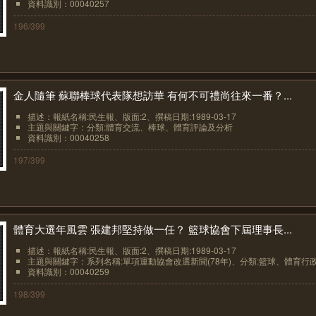
資料識別：00040257
196/399
金人隨筆 蘇聯棒球代表隊想訪華 有何不可禮尚往來一番？...
描述：報紙名稱:民生報、版面:2、撰稿日期:1989-03-17
主題與關鍵字：分類:體育交流、棒球、體育評論及分析
資料識別：00040258
197/399
體育大選年風雲 張建邦堅持做一任？ 籃球協會下屆理事長...
描述：報紙名稱:民生報、版面:2、撰稿日期:1989-03-17
主題與關鍵字：系列名稱:單項運動協會改選新聞(78年)、分類:籃球、體育行政.
資料識別：00040259
198/399