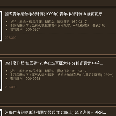
國際青年業餘橄欖球賽(1989年) 青年橄欖球隊今飛葡葡牙 ...
描述：報紙名稱:民生報、版面:3、撰稿日期:1989-03-17
主題與關鍵字：系列名稱:國際青年橄欖球賽、分類:橄欖球、美式足球
資料識別：00040267
206/399
為什麼刊登"強國夢"？/專心進軍亞太杯 分秒皆寶貴 中華...
描述：報紙名稱:民生報、版面:4、撰稿日期:1989-03-17
主題與關鍵字：系列名稱:強國夢，透視大陸體育界的內幕系列報導(1989年)、.
資料識別：00040268
207/399
河殤作者蘇曉康談強國夢與兵敗漢城(上) 趙瑜這個人 外貌...