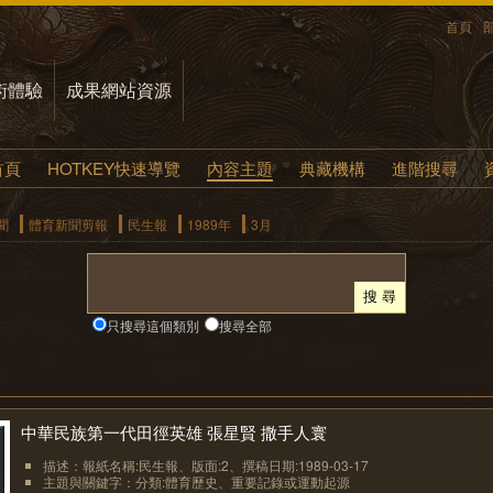
首頁
術體驗
成果網站資源
首頁
HOTKEY快速導覽
內容主題
典藏機構
進階搜尋
聞
體育新聞剪報
民生報
1989年
3月
只搜尋這個類別
搜尋全部
中華民族第一代田徑英雄 張星賢 撒手人寰
描述：報紙名稱:民生報、版面:2、撰稿日期:1989-03-17
主題與關鍵字：分類:體育歷史、重要記錄或運動起源