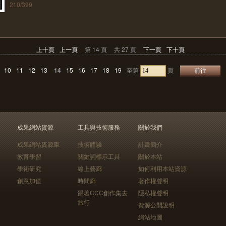
210/399
上十頁
上一頁
第 14 頁
共 27 頁
下一頁
下十頁
10
11
12
13
14
15
16
17
18
19
至第
頁
成果網站資源
工具與技術服務
關於我們
成果網站資源庫
技術體驗
計畫簡介
教育學習
關鍵詞標示工具
關於本站
學術研究
線上藝廊
如何利用本站資源
創意加值
時間廊
著作權聲明
跟著CCC創作集去
隱私權聲明
旅行
資源公開說明
網站地圖