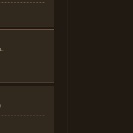
..
..