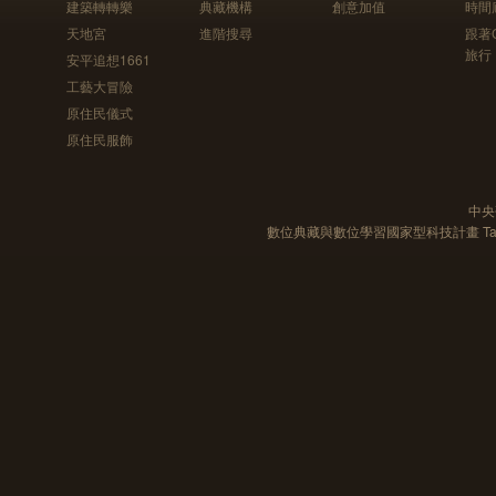
建築轉轉樂
典藏機構
創意加值
時間
天地宮
進階搜尋
跟著
旅行
安平追想1661
工藝大冒險
原住民儀式
原住民服飾
中央
數位典藏與數位學習國家型科技計畫 Taiwan e-Le