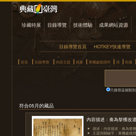
珍藏特展
目錄導覽
技術體驗
成果網站資源
目錄導覽首頁
HOTKEY快速導覽
首頁
目錄導覽
內容主題
檔案
軍機處檔摺件
清
乾隆
只搜尋這個類別
符合05月的藏品
內容描述：奏為拏獲改
描述：內容描述：奏為拏
主題與關鍵字：軍機處檔