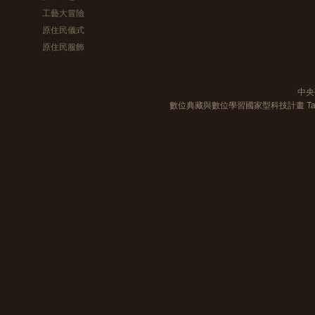
工藝大冒險
原住民儀式
原住民服飾
中央
數位典藏與數位學習國家型科技計畫 Taiwan e-Le