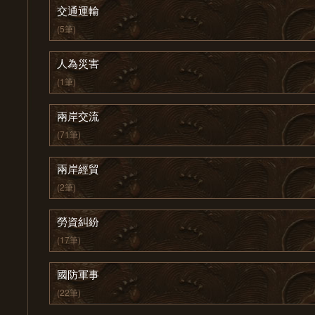
交通運輸
(5筆)
人為災害
(1筆)
兩岸交流
(71筆)
兩岸經貿
(2筆)
勞資糾紛
(17筆)
國防軍事
(22筆)