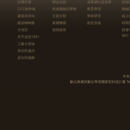
珍藏特展
聯合目錄
成果網站資源庫
技術
CCC創作集
快速關鍵詞導覽
教育學習
關鍵
建築排排站
主題分類
學術研究
線上
建築轉轉樂
典藏機構
創意加值
時間
天地宮
進階搜尋
跟著
旅行
安平追想1661
工藝大冒險
原住民儀式
原住民服飾
中央
數位典藏與數位學習國家型科技計畫 Taiwan e-Le