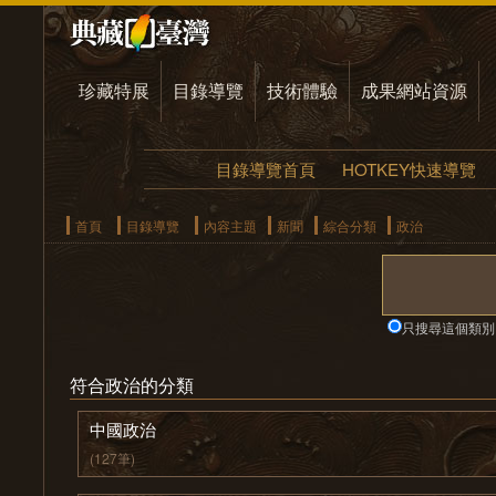
珍藏特展
目錄導覽
技術體驗
成果網站資源
目錄導覽首頁
HOTKEY快速導覽
首頁
目錄導覽
內容主題
新聞
綜合分類
政治
只搜尋這個類別
符合政治的分類
中國政治
(127筆)