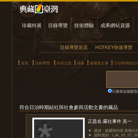
珍藏特展
目錄導覽
技術體驗
成果網站資源
目錄導覽首頁
HOTKEY快速導覽
首頁
目錄導覽
內容主題
檔案
楊肇嘉文書
日治時期結社
只搜尋這個類別
符合日治時期結社與社會參與活動文書的藏品
正題名:霧社事件 其一
描述：範圍與內容:剪報社封
資料識別：LJK_03_07_00