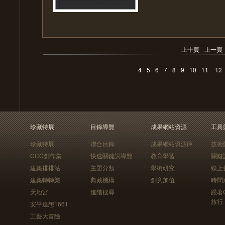
上十頁
上一頁
4
5
6
7
8
9
10
11
12
珍藏特展
目錄導覽
成果網站資源
工具
珍藏特展
聯合目錄
成果網站資源庫
技術
CCC創作集
快速關鍵詞導覽
教育學習
關鍵
建築排排站
主題分類
學術研究
線上
建築轉轉樂
典藏機構
創意加值
時間
天地宮
進階搜尋
跟著
旅行
安平追想1661
工藝大冒險