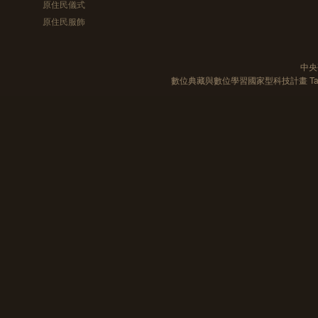
原住民儀式
原住民服飾
中央
數位典藏與數位學習國家型科技計畫 Taiwan e-Le