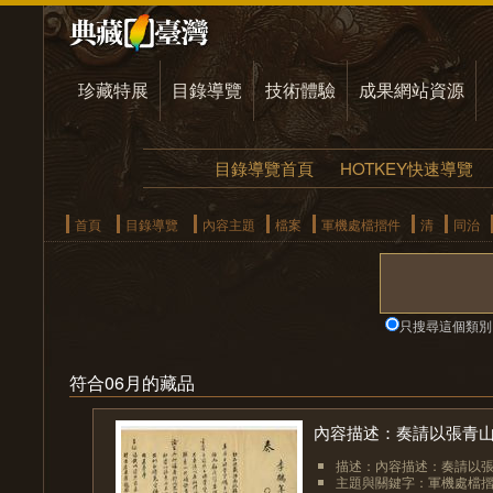
珍藏特展
目錄導覽
技術體驗
成果網站資源
目錄導覽首頁
HOTKEY快速導覽
首頁
目錄導覽
內容主題
檔案
軍機處檔摺件
清
同治
只搜尋這個類別
符合06月的藏品
內容描述：奏請以張青
描述：內容描述：奏請以
主題與關鍵字：軍機處檔