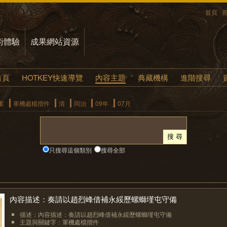
首頁
術體驗
成果網站資源
首頁
HOTKEY快速導覽
內容主題
典藏機構
進階搜尋
案
軍機處檔摺件
清
同治
09年
07月
只搜尋這個類別
搜尋全部
內容描述：奏請以趙烈峰借補永綏歷螺螄墐屯守備
描述：內容描述：奏請以趙烈峰借補永綏歷螺螄墐屯守備
主題與關鍵字：軍機處檔摺件