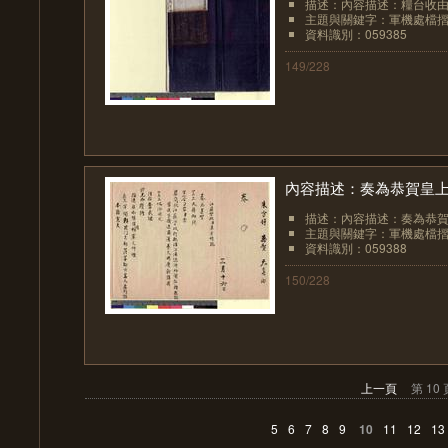
描述：內容描述：糧台收
主題與關鍵字：軍機處檔
資料識別：059385
149/228
內容描述：奏為恭賀皇
描述：內容描述：奏為恭
主題與關鍵字：軍機處檔
資料識別：059388
150/228
上一頁
第 10 
5
6
7
8
9
10
11
12
13