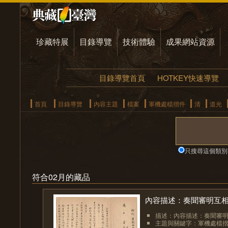
珍藏特展
目錄導覽
技術體驗
成果網站資源
目錄導覽首頁
HOTKEY快速導覽
首頁
目錄導覽
內容主題
檔案
軍機處檔摺件
清
道光
只搜尋這個類別
符合02月的藏品
內容描述：奏聞審明互
描述：內容描述：奏聞審
主題與關鍵字：軍機處檔