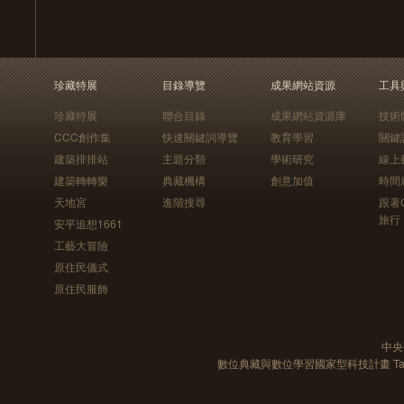
珍藏特展
目錄導覽
成果網站資源
工具
珍藏特展
聯合目錄
成果網站資源庫
技術
CCC創作集
快速關鍵詞導覽
教育學習
關鍵
建築排排站
主題分類
學術研究
線上
建築轉轉樂
典藏機構
創意加值
時間
天地宮
進階搜尋
跟著
旅行
安平追想1661
工藝大冒險
原住民儀式
原住民服飾
中央
數位典藏與數位學習國家型科技計畫 Taiwan e-Le